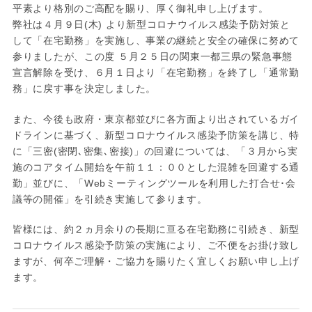
平素より格別のご高配を賜り、厚く御礼申し上げます。
弊社は４月９日(木) より新型コロナウイルス感染予防対策と
して「在宅勤務」を実施し、事業の継続と安全の確保に努めて
参りましたが、この度 ５月２５日の関東一都三県の緊急事態
宣言解除を受け、６月１日より「在宅勤務」を終了し「通常勤
務」に戻す事を決定しました。
また、今後も政府・東京都並びに各方面より出されているガイ
ドラインに基づく、新型コロナウイルス感染予防策を講じ、特
に「三密(密閉､密集､密接)」の回避については、「３月から実
施のコアタイム開始を午前１１：００とした混雑を回避する通
勤」並びに、「Webミーティングツールを利用した打合せ･会
議等の開催」を引続き実施して参ります。
皆様には、約２ヵ月余りの長期に亘る在宅勤務に引続き、新型
コロナウイルス感染予防策の実施により、ご不便をお掛け致し
ますが、何卒ご理解・ご協力を賜りたく宜しくお願い申し上げ
ます。